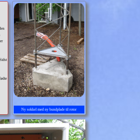
den
n
er
.
Sidst
fødte
Ny sokkel med ny bundplade til rotor