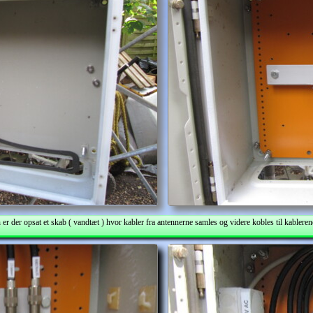
er der opsat et skab ( vandtæt ) hvor kabler fra antennerne samles og videre kobles til kablere