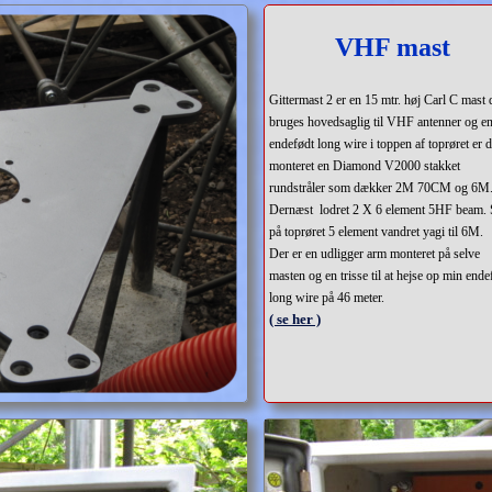
VHF mast
Gittermast 2 er en 15 mtr. høj Carl C mast 
bruges hovedsaglig til VHF antenner og e
endefødt long wire i
toppen af toprøret er d
monteret en Diamond V2000 stakket
rundstråler som dækker 2M 70CM og 6M
Dernæst lodret 2 X 6 element 5HF beam. 
på toprøret 5 element vandret yagi til 6M.
Der er en udligger arm monteret på selve
masten og en trisse til at hejse op min ende
long wire på 46 meter.
( se her )